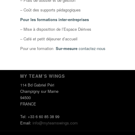
– Frais de dossier et de gestion
– Coût des supports pédagogiques
Pour les formations inter-entreprises
– Mise à disposition de l’Espace Dérives
– Café et petit déjeuner d’accueil
Pour une formation
Sur-mesure
contactez-nous
MY TEAM’S WINGS
114 Bd Gabriel Péri
Champigny sur Marne
94500
FRANCE
Tel: +33 6 60 85 38 99
Email:
info@myteamswings.com