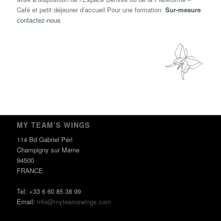
Café et petit déjeuner d’accueil Pour une formation
Sur-mesure
contactez-nous
MY TEAM’S WINGS
114 Bd Gabriel Péri
Champigny sur Marne
94500
FRANCE
Tel: +33 6 60 85 38 99
Email:
info@myteamswings.com