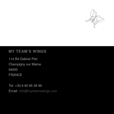
MY TEAM’S WINGS
114 Bd Gabriel Péri
Champigny sur Marne
94500
FRANCE
Tel: +33 6 60 85 38 99
Email:
info@myteamswings.com