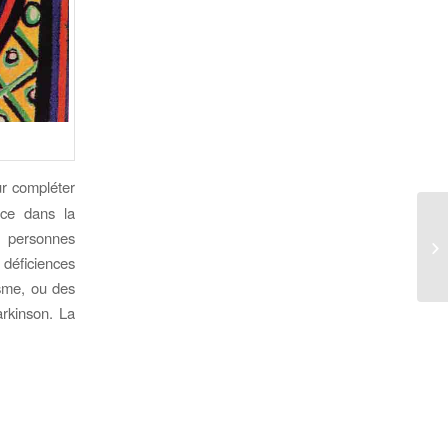
r compléter
nce dans la
s personnes
Co
 déficiences
tisme, ou des
arkinson. La