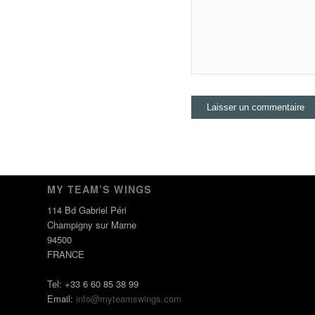
MY TEAM’S WINGS
114 Bd Gabriel Péri
Champigny sur Marne
94500
FRANCE
Tel: +33 6 60 85 38 99
Email:
info@myteamswings.com