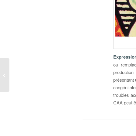
Expressio
ou remplac
production
CNV Communication non violente
présentant 
congénitales
troubles ac
CAA peut êt