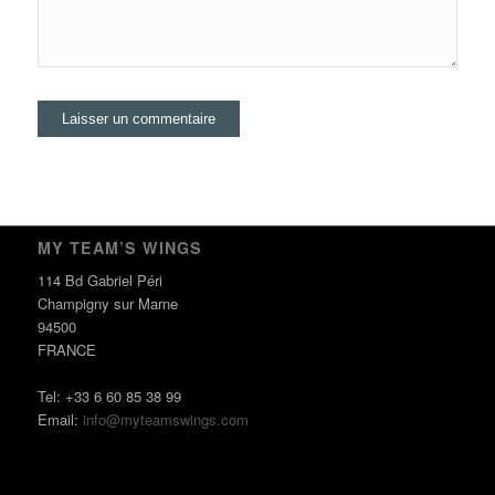
MY TEAM’S WINGS
114 Bd Gabriel Péri
Champigny sur Marne
94500
FRANCE
Tel: +33 6 60 85 38 99
Email:
info@myteamswings.com